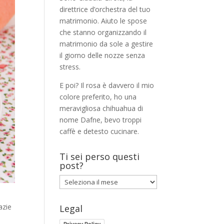
direttrice d’orchestra del tuo
matrimonio. Aiuto le spose
che stanno organizzando il
matrimonio da sole a gestire
il giorno delle nozze senza
stress.
E poi? Il rosa è davvero il mio
colore preferito, ho una
meravigliosa chihuahua di
nome Dafne, bevo troppi
caffè e detesto cucinare.
Ti sei perso questi
post?
Ti
sei
perso
azie
Legal
questi