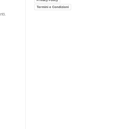
Privacy Policy
post?
Termini e Condizioni
nti.