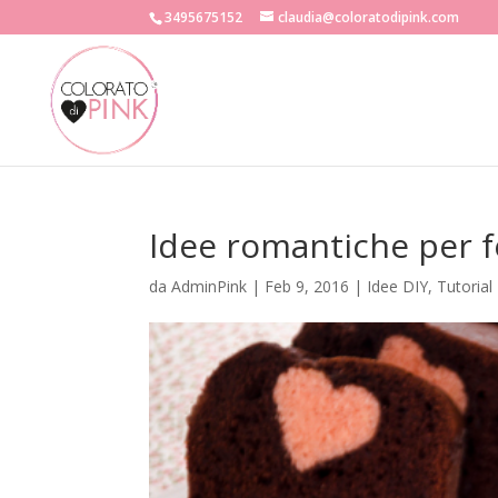
3495675152
claudia@coloratodipink.com
Idee romantiche per f
da
AdminPink
|
Feb 9, 2016
|
Idee DIY
,
Tutorial