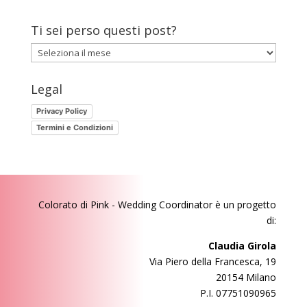
Ti sei perso questi post?
Ti
sei
perso
Legal
questi
Privacy Policy
post?
Termini e Condizioni
Colorato di Pink - Wedding Coordinator
è un progetto
di:
Claudia Girola
Via Piero della Francesca, 19
20154 Milano
P.I. 07751090965