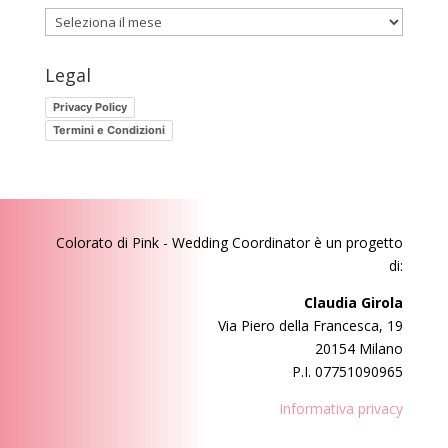
Ti
sei
perso
Legal
questi
Privacy Policy
post?
Termini e Condizioni
Colorato di Pink - Wedding Coordinator
è un progetto
di:
Claudia Girola
Via Piero della Francesca, 19
20154 Milano
P.I. 07751090965
Informativa privacy