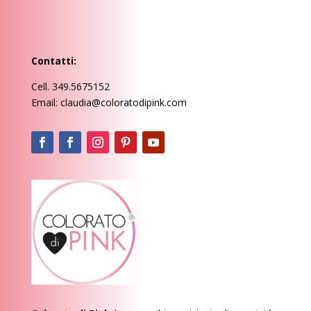
Contatti:
Cell. 349.5675152
Email: claudia@coloratodipink.com