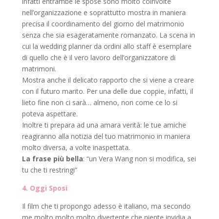
infatti entrambe le spose sono molto coinvolte
nell’organizzazione e soprattutto mostra in maniera
precisa il coordinamento del giorno del matrimonio
senza che sia esageratamente romanzato. La scena in
cui la wedding planner da ordini allo staff è esemplare
di quello che è il vero lavoro dell’organizzatore di
matrimoni.
Mostra anche il delicato rapporto che si viene a creare
con il futuro marito. Per una delle due coppie, infatti, il
lieto fine non ci sarà… almeno, non come ce lo si
poteva aspettare.
Inoltre ti prepara ad una amara verità: le tue amiche
reagiranno alla notizia del tuo matrimonio in maniera
molto diversa, a volte inaspettata.
La frase più bella
: “un Vera Wang non si modifica, sei
tu che ti restringi”
4. Oggi Sposi
Il film che ti propongo adesso è italiano, ma secondo
me molto molto molto divertente che niente invidia a