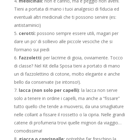
medicinali:
non è carino, ma è peggio non averli.
Tieni a portata di mano i tuoi analgesici di fiducia ed
eventuali altri medicinali che ti possono servire (es:
antistaminici)
cerotti:
possono sempre essere utili, magari per
dare un po’ di sollievo alle piccole vesciche che si
formano sui piedi
fazzoletti
: per lacrime di gioia, ovviamente. Tocco
di classe? Nel Kit della Sposa tieni a portato di mano
un di fazzolettino di cotone, molto elegante e anche
bello da conservate (se intonso!).
lacca (non solo per capelli)
: la lacca non serve
solo a tenere in ordine i capelli, ma anche a “fissare”
tutto quello che tende a muoversi, da una smagliature
nelle collant a fissare il rossetto o la cipria. Nelle grandi
catene di profumeria trovi quelle mignon da viaggio…
comodissima!
giacca o coprispalle:
potrebbe far freschino la