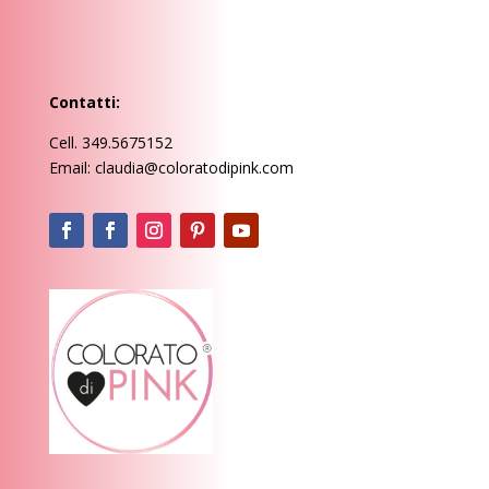
Contatti:
Cell. 349.5675152
Email: claudia@coloratodipink.com