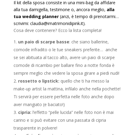
Il kit della sposa consiste in una mini-bag da affidare
alla tua damigella, testimone o, ancora meglio,
alla
tua wedding planner
(anzi, è tempo di prenotarmi…
scrivimi: claudia@imatrimonidipink.it).
Cosa deve contenere? Ecco la lista completa!
un paio di scarpe basse
: che siano ballerine,
comode infradito o le tue sneakers preferite… anche
se sei abituata al tacco alto, avere un paio di scarpe
comode di ricambio per ballare fino a notte fonda è
sempre meglio che vedere la sposa girare a piedi nudi!
rossetto o lipstick:
quello che ti ha messo la
make-up artist la mattina, infilalo anche nella pochette!
Ti servirà per essere perfetta nelle foto anche dopo
aver mangiato (e baciato!)
cipria:
l’effetto “pelle lucida” nelle foto non è mai
carino e si può evitare con una passata di cipria
trasparente in polvere!