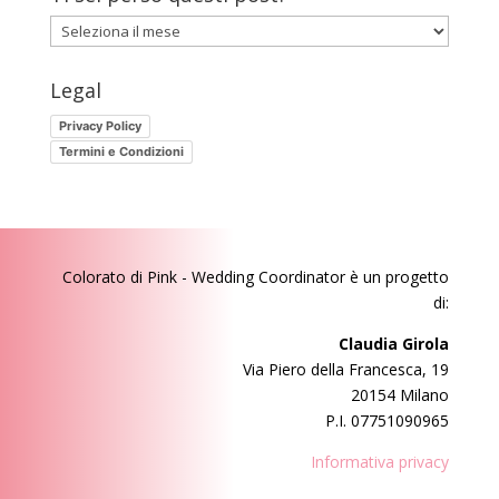
Ti
sei
perso
Legal
questi
Privacy Policy
post?
Termini e Condizioni
Colorato di Pink - Wedding Coordinator
è un progetto
di:
Claudia Girola
Via Piero della Francesca, 19
20154 Milano
P.I. 07751090965
Informativa privacy