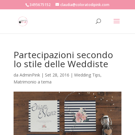
3495675152
claudia@coloratodipink.com
Partecipazioni secondo
lo stile delle Weddiste
da
AdminPink
|
Set 28, 2016
|
Wedding Tips
,
Matrimonio a tema