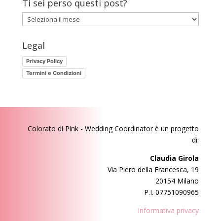
Ti sei perso questi post?
Ti
sei
perso
Legal
questi
Privacy Policy
post?
Termini e Condizioni
Colorato di Pink - Wedding Coordinator
è un progetto
di:
Claudia Girola
Via Piero della Francesca, 19
20154 Milano
P.I. 07751090965
Informativa privacy