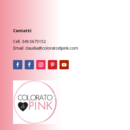
Contatti:
Cell. 349.5675152
Email: claudia@coloratodipink.com