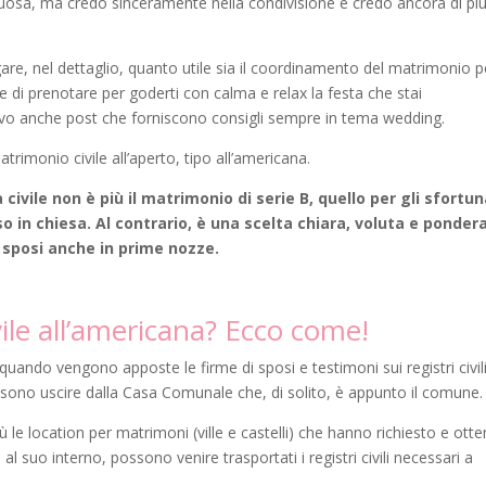
tuosa, ma credo sinceramente nella condivisione e credo ancora di pi
are, nel dettaglio, quanto utile sia il coordinamento del matrimonio p
e di prenotare per goderti con calma e relax la festa che stai
ivo anche post che forniscono consigli sempre in tema wedding.
imonio civile all’aperto, tipo all’americana.
ivile non è più il matrimonio di serie B, quello per gli sfortun
o in chiesa. Al contrario, è una scelta chiara, voluta e ponder
 sposi anche in prime nozze.
ile all’americana? Ecco come!
 quando vengono apposte le firme di sposi e testimoni sui registri civili
ossono uscire dalla Casa Comunale che, di solito, è appunto il comune.
e location per matrimoni (ville e castelli) che hanno richiesto e ott
l suo interno, possono venire trasportati i registri civili necessari a