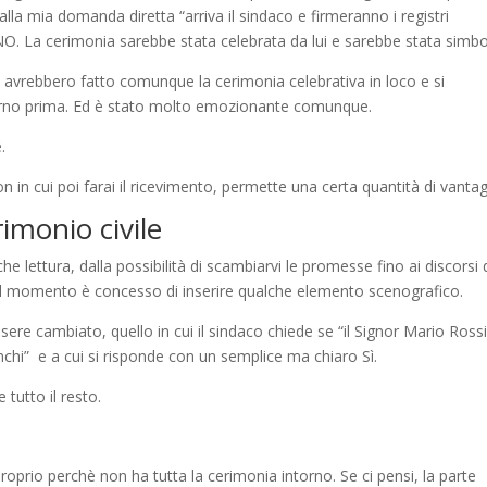
 alla mia domanda diretta “arriva il sindaco e firmeranno i registri
NO. La cerimonia sarebbe stata celebrata da lui e sarebbe stata simbo
, avrebbero fatto comunque la cerimonia celebrativa in loco e si
iorno prima. Ed è stato molto emozionante comunque.
.
on in cui poi farai il ricevimento, permette una certa quantità di vantag
imonio civile
he lettura, dalla possibilità di scambiarvi le promesse fino ai discorsi 
il momento è concesso di inserire qualche elemento scenografico.
sere cambiato, quello in cui il sindaco chiede se “il Signor Mario Ross
chi” e a cui si risponde con un semplice ma chiaro Sì.
tutto il resto.
o proprio perchè non ha tutta la cerimonia intorno. Se ci pensi, la parte