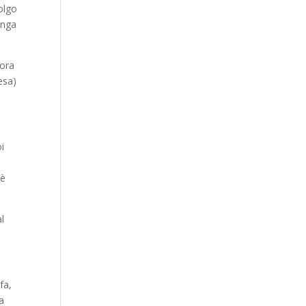
olgo
unga
nora
esa)
oi
hè
al
fa,
ia