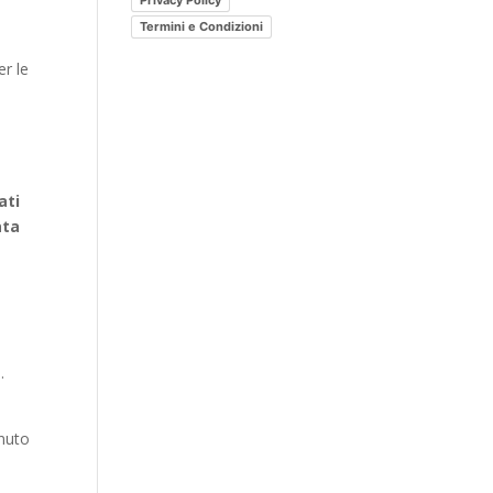
ù
Privacy Policy
post?
Termini e Condizioni
er le
ati
ata
.
enuto