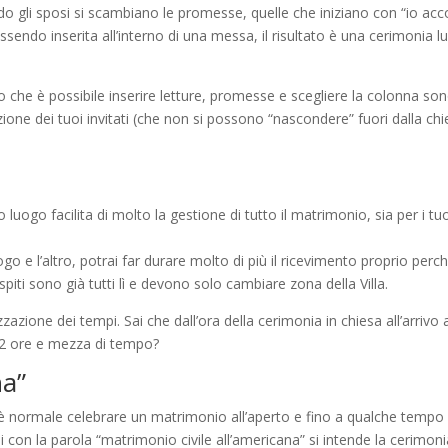
do gli sposi si scambiano le promesse, quelle che iniziano con “io acc
ssendo inserita all’interno di una messa, il risultato è una cerimonia l
o che è possibile inserire letture, promesse e scegliere la colonna so
nzione dei tuoi invitati (che non si possono “nascondere” fuori dalla chi
uogo facilita di molto la gestione di tutto il matrimonio, sia per i tu
 e l’altro, potrai far durare molto di più il ricevimento proprio perc
spiti sono già tutti lì e devono solo cambiare zona della Villa.
azione dei tempi. Sai che dall’ora della cerimonia in chiesa all’arrivo 
 2 ore e mezza di tempo?
na”
 è normale celebrare un matrimonio all’aperto e fino a qualche tempo 
di con la parola “matrimonio civile all’americana” si intende la cerimon