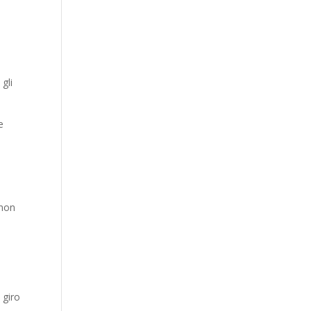
gli
e
 non
 giro