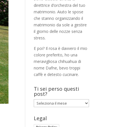
direttrice d’orchestra del tuo
matrimonio. Aiuto le spose
che stanno organizzando il
matrimonio da sole a gestire
il giorno delle nozze senza
stress.
E poi? Il rosa è davvero il mio
colore preferito, ho una
meravigliosa chihuahua di
nome Dafne, bevo troppi
caffè e detesto cucinare.
Ti sei perso questi
post?
Ti
sei
perso
Legal
questi