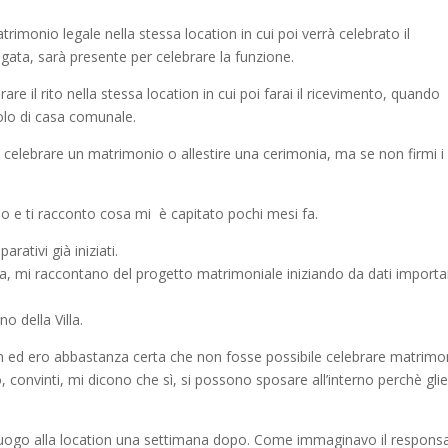
imonio legale nella stessa location in cui poi verrà celebrato il
egata, sarà presente per celebrare la funzione.
rare il rito nella stessa location in cui poi farai il ricevimento, quando
itolo di casa comunale.
le celebrare un matrimonio o allestire una cerimonia, ma se non firmi i
so e ti racconto cosa mi è capitato pochi mesi fa.
rativi già iniziati.
, mi raccontano del progetto matrimoniale iniziando da dati importa
o della Villa.
n ed ero abbastanza certa che non fosse possibile celebrare matrimo
ro, convinti, mi dicono che sì, si possono sposare all’interno perchè glie
alluogo alla location una settimana dopo. Come immaginavo il responsa