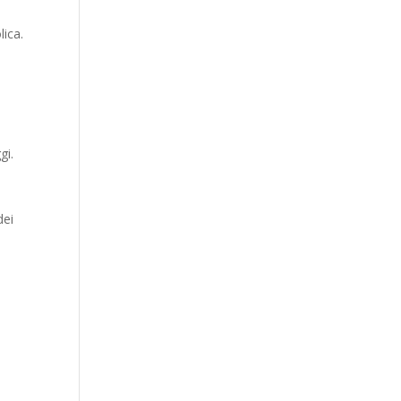
lica.
gi.
dei
i