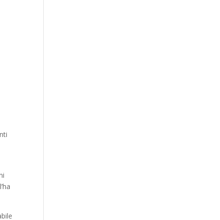
nti
ni
l’ha
bile