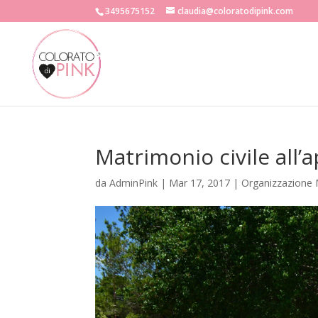
3495675152
claudia@coloratodipink.com
Matrimonio civile all’
da
AdminPink
|
Mar 17, 2017
|
Organizzazione