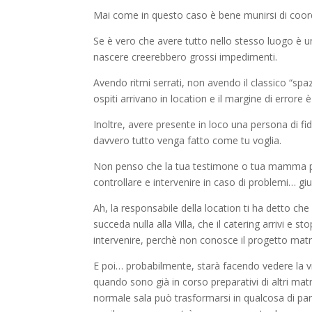
Mai come in questo caso è bene munirsi di coord
Se è vero che avere tutto nello stesso luogo è un
nascere creerebbero grossi impedimenti.
Avendo ritmi serrati, non avendo il classico “spa
ospiti arrivano in location e il margine di error
Inoltre, avere presente in loco una persona di f
davvero tutto venga fatto come tu voglia.
Non penso che la tua testimone o tua mamma pos
controllare e intervenire in caso di problemi… gi
Ah, la responsabile della location ti ha detto ch
succeda nulla alla Villa, che il catering arrivi e 
intervenire, perchè non conosce il progetto mat
E poi… probabilmente, starà facendo vedere la vill
quando sono già in corso preparativi di altri mat
normale sala può trasformarsi in qualcosa di part