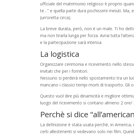
ufficiale del matrimonio religioso è proprio quan
te…” e quella parte dura pochissimi minuti. Ma, e
(un’oretta circa).
La breve durata, però, non è un male. Ti ho dett
ma non tirarla lunga per forza. Avrai tutta l’atte
e la partecipazione sarà intensa.
La logistica
Organizzare cerimonia e ricevimento nello stesso l
invitati che per i fornitori.
Nessuno si perderà nello spostamento tra un luogo
mancano i classici tempi morti di trasporto. Gli o
Questo vuol dire più dinamicità e migliore ottimizz
luogo del ricevimento si contano almeno 2 ore/
Perchè si dice “all’america
La definizione è stata usata perchè, in America,
certi allestimenti si vedevano solo nei film. Quin