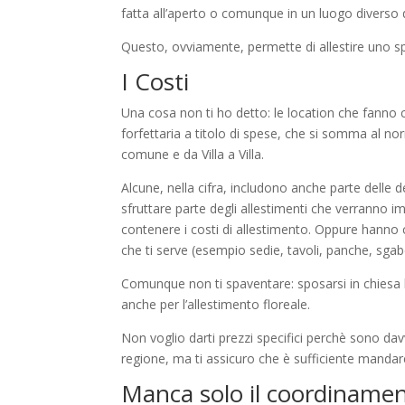
fatta all’aperto o comunque in un luogo diverso 
Questo, ovviamente, permette di allestire uno spa
I Costi
Una cosa non ti ho detto: le location che fanno c
forfettaria a titolo di spese, che si somma al no
comune e da Villa a Villa.
Alcune, nella cifra, includono anche parte delle de
sfruttare parte degli allestimenti che verranno
contenere i costi di allestimento. Oppure hanno con
che ti serve (esempio sedie, tavoli, panche, sgabe
Comunque non ti spaventare: sposarsi in chiesa 
anche per l’allestimento floreale.
Non voglio darti prezzi specifici perchè sono da
regione, ma ti assicuro che è sufficiente mandare
Manca solo il coordinamen