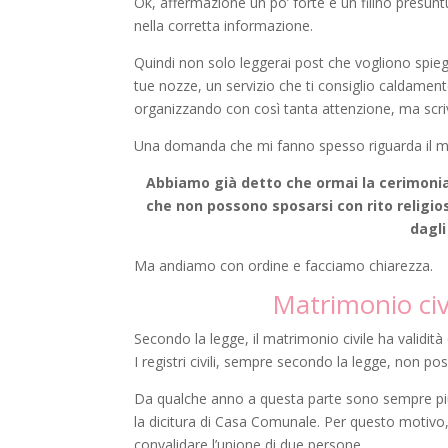
Ok, affermazione un po’ forte e un filino presun
nella corretta informazione.
Quindi non solo leggerai post che vogliono spieg
tue nozze, un servizio che ti consiglio caldament
organizzando con così tanta attenzione, ma scr
Una domanda che mi fanno spesso riguarda il matr
Abbiamo già detto che ormai la cerimonia c
che non possono sposarsi con rito religios
dagli
Ma andiamo con ordine e facciamo chiarezza.
Matrimonio civ
Secondo la legge, il matrimonio civile ha validità
I registri civili, sempre secondo la legge, non p
Da qualche anno a questa parte sono sempre più l
la dicitura di Casa Comunale. Per questo motivo, a
convalidare l’unione di due persone.