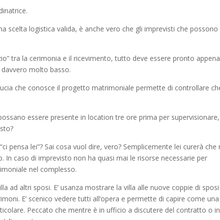
inatrice.
a scelta logistica valida, è anche vero che gli imprevisti che possono
zio” tra la cerimonia e il ricevimento, tutto deve essere pronto appena 
e è davvero molto basso.
iducia che conosce il progetto matrimoniale permette di controllare ch
sano essere presente in location tre ore prima per supervisionare,
usto?
e “ci pensa lei”? Sai cosa vuol dire, vero? Semplicemente lei curerà che
stop. In caso di imprevisto non ha quasi mai le risorse necessarie per
rimoniale nel complesso.
a ad altri sposi. E’ usanza mostrare la villa alle nuove coppie di sposi
rimoni. E’ scenico vedere tutti all’opera e permette di capire come una
icolare. Peccato che mentre è in ufficio a discutere del contratto o in