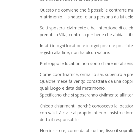
Questo ne conviene che è possibile contrarre matr
matrimonio. Il sindaco, o una persona da lui del
Se ti sposerai civilmente e hai intenzione di celeb
prenoti la Villa, controlla per bene che abbia il t
Infatti in ogni location e in ogni posto è possibi
registri alla fine, non ha alcun valore.
Purtroppo le location non sono chiare in tal sen
Come coordinatrice, ormai lo sai, subentro a prepa
Qualche mese fa vengo contattata da una coppia
quali luogo e data del matrimonio.
Specificano che si sposeranno civilmente all’intern
Chiedo chiarimenti, perchè conoscevo la locatio
con validità civile al proprio interno. Insisto e lo
detto il responsabile.
Non insisto e, come da abitudine, fisso il sopr