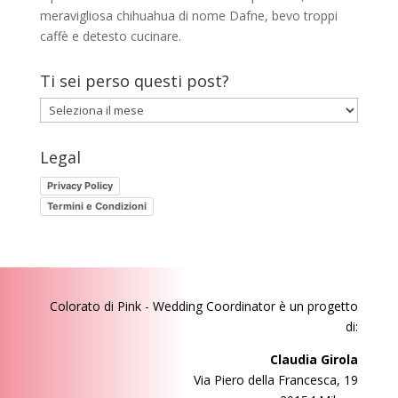
meravigliosa chihuahua di nome Dafne, bevo troppi
caffè e detesto cucinare.
Ti sei perso questi post?
Ti
sei
perso
Legal
questi
Privacy Policy
post?
Termini e Condizioni
Colorato di Pink - Wedding Coordinator
è un progetto
di:
Claudia Girola
Via Piero della Francesca, 19