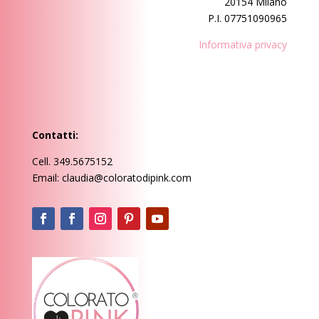
20154 Milano
P.I. 07751090965
Informativa privacy
Contatti:
Cell. 349.5675152
Email: claudia@coloratodipink.com