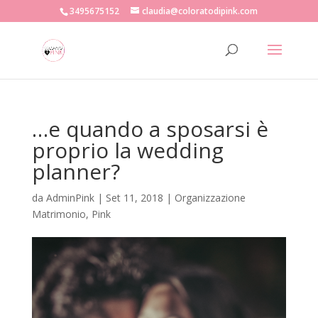
3495675152
claudia@coloratodipink.com
…e quando a sposarsi è
proprio la wedding
planner?
da
AdminPink
|
Set 11, 2018
|
Organizzazione
Matrimonio
,
Pink