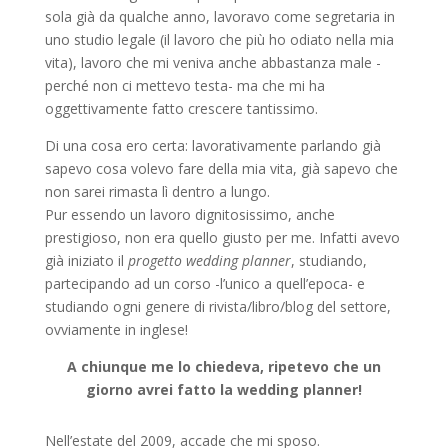
sola già da qualche anno, lavoravo come segretaria in
uno studio legale (il lavoro che più ho odiato nella mia
vita), lavoro che mi veniva anche abbastanza male -
perché non ci mettevo testa- ma che mi ha
oggettivamente fatto crescere tantissimo.
Di una cosa ero certa: lavorativamente parlando già
sapevo cosa volevo fare della mia vita, già sapevo che
non sarei rimasta lì dentro a lungo.
Pur essendo un lavoro dignitosissimo, anche
prestigioso, non era quello giusto per me. Infatti avevo
già iniziato il
progetto wedding planner
, studiando,
partecipando ad un corso -l’unico a quell’epoca- e
studiando ogni genere di rivista/libro/blog del settore,
ovviamente in inglese!
A chiunque me lo chiedeva, ripetevo che un
giorno avrei fatto la wedding planner!
Nell’estate del 2009, accade che mi sposo.