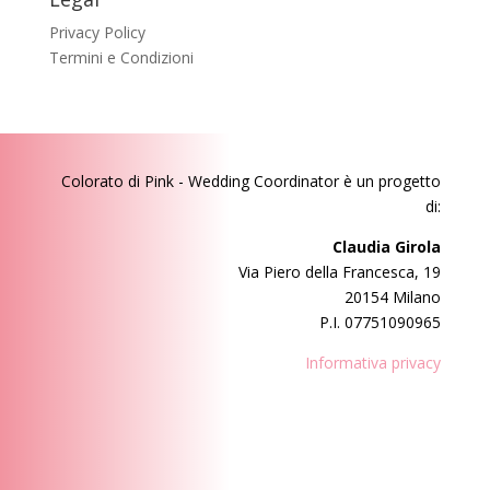
questi
Privacy Policy
post?
Termini e Condizioni
Colorato di Pink - Wedding Coordinator
è un progetto
di:
Claudia Girola
Via Piero della Francesca, 19
20154 Milano
P.I. 07751090965
Informativa privacy