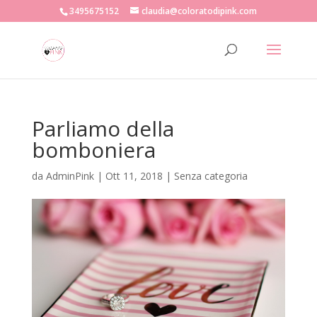
3495675152
claudia@coloratodipink.com
Parliamo della
bomboniera
da
AdminPink
|
Ott 11, 2018
|
Senza categoria