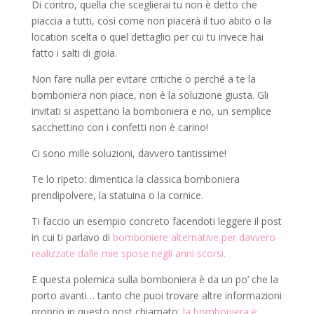
Di contro, quella che sceglierai tu non è detto che
piaccia a tutti, così come non piacerà il tuo abito o la
location scelta o quel dettaglio per cui tu invece hai
fatto i salti di gioia.
Non fare nulla per evitare critiche o perché a te la
bomboniera non piace, non è la soluzione giusta. Gli
invitati si aspettano la bomboniera e no, un semplice
sacchettino con i confetti non è carino!
Ci sono mille soluzioni, davvero tantissime!
Te lo ripeto: dimentica la classica bomboniera
prendipolvere, la statuina o la cornice.
Ti faccio un esempio concreto facendoti leggere il post
in cui ti parlavo di
bomboniere alternative per davvero
realizzate dalle mie spose negli anni scorsi.
E questa polemica sulla bomboniera è da un po’ che la
porto avanti… tanto che puoi trovare altre informazioni
proprio in questo post chiamato:
la bomboniera è