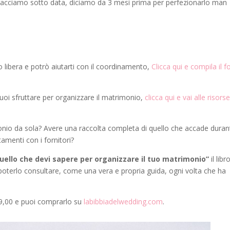
e facciamo sotto data, diciamo da 3 mesi prima per perfezionarlo man
o libera e potrò aiutarti con il coordinamento,
Clicca qui e compila il 
 puoi sfruttare per organizzare il matrimonio,
clicca qui e vai alle risors
monio da sola? Avere una raccolta completa di quello che accade duran
amenti con i fornitori?
ello che devi sapere per organizzare il tuo matrimonio”
il libr
oterlo consultare, come una vera e propria guida, ogni volta che ha
€ 19,00 e puoi comprarlo su
labibbiadelwedding.com
.