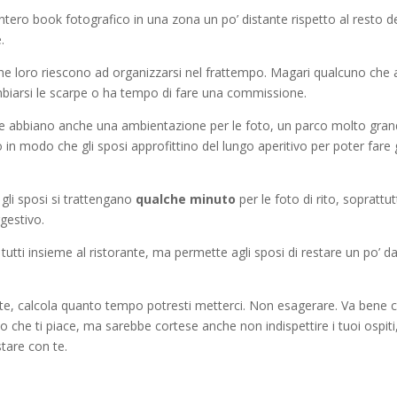
intero book fotografico in una zona un po’ distante rispetto al resto de
.
nche loro riescono ad organizzarsi nel frattempo. Magari qualcuno che 
ambiarsi le scarpe o ha tempo di fare una commissione.
e abbiano anche una ambientazione per le foto, un parco molto gra
in modo che gli sposi approfittino del lungo aperitivo per poter fare g
 gli sposi si trattengano
qualche minuto
per le foto di rito, soprattu
gestivo.
tutti insieme al ristorante, ma permette agli sposi di restare un po’ d
ate, calcola quanto tempo potresti metterci. Non esagerare. Va bene 
ello che ti piace, ma sarebbe cortese anche non indispettire i tuoi ospiti
stare con te.