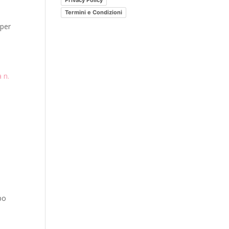
Privacy Policy
post?
Termini e Condizioni
.
 per
 n.
po