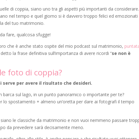
elle di coppia, siano uno tra gli aspetti più importanti da considerare
icano nel tempo e quel giorno si è davvero troppo felici ed emozionati
la del tuo matrimonio.
 da fare, qualcosa sfugge!
aboro che è anche stato ospite del mio podcast sul matrimonio,
puntata
 detto la frase definitiva sull’importanza di avere ricordi “
se non è
e foto di coppia?
 serve per avere il risultato che desideri.
 in barca sul lago, in un punto panoramico o importante per te?
 lo spostamento + almeno un’oretta per dare ai fotografi il tempo
he siano le classiche da matrimonio e non vuoi nemmeno passare trop
l tempo da prevedere sarà decisamente meno.
ografo, oltre allo stile, è anche pensare a che risultato vuoi ottenere.