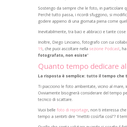
Sostengo da sempre che le foto, in particolare qu
Perché tutto passa, i ricordi sfuggono, si modif
godere appieno di una giornata piena come quel
Inevitabilmente, tra baci e abbracci e tante cose
Inoltre, Diego Linciano, fotografo con cui coll
19
, che puoi ascoltare nella
sezione Podcast
, ha
fotografato, non esiste
“
Quanto tempo dedicare all
La risposta è semplice: tutto il tempo che ti
Ti piacciono le foto ambientate, vicino al mare,
Ovviamente bisognerà considerare del tempo per
tecnico di scattare.
Vuoi belle
foto di reportage
, non ti interessa c
tempo a sentirti dire “mettiti così/fai così”? I
Quello che conta valutare quando si sceglie il fot