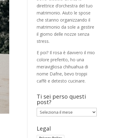
direttrice d’orchestra del tuo
matrimonio. Aiuto le spose
che stanno organizzando il
matrimonio da sole a gestire
il giorno delle nozze senza
stress.
E poi? Il rosa è davvero il mio
colore preferito, ho una
meravigliosa chihuahua di
nome Dafne, bevo troppi
caffè e detesto cucinare.
Ti sei perso questi
post?
Ti
sei
perso
Legal
questi