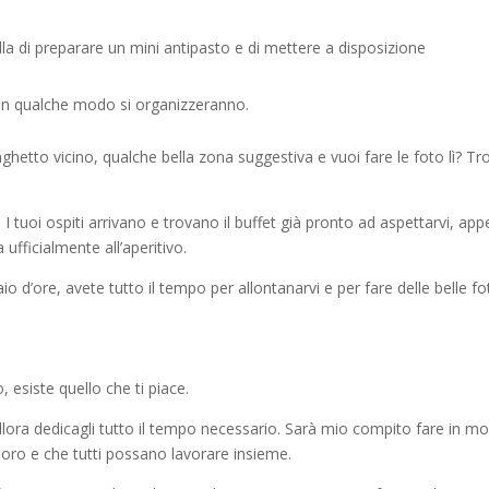
o
illa di preparare un mini antipasto e di mettere a disposizione
e in qualche modo si organizzeranno.
aghetto vicino, qualche bella zona suggestiva e vuoi fare le foto lì? Tr
. I tuoi ospiti arrivano e trovano il buffet già pronto ad aspettarvi, ap
a ufficialmente all’aperitivo.
 d’ore, avete tutto il tempo per allontanarvi e per fare delle belle fo
 esiste quello che ti piace.
allora dedicagli tutto il tempo necessario. Sarà mio compito fare in m
loro e che tutti possano lavorare insieme.