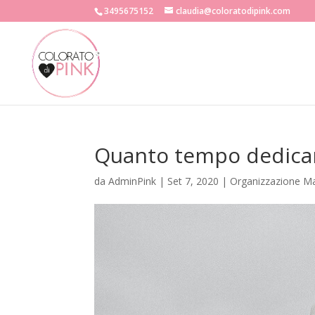
3495675152
claudia@coloratodipink.com
Quanto tempo dedicare
da
AdminPink
|
Set 7, 2020
|
Organizzazione M