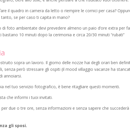
fare il quadro in camera da letto o riempire le cornici per casa? Oppure
 tanto, se per caso ti capita in mano?
o di foto ambientate devi prevedere almeno un paio d’ore extra per f
 ti bastano 10 minuti dopo la cerimonia e circa 20/30 minuti “rubati”
ia
truito sopra un lavoro. Il giorno delle nozze hai degli orari ben definit
ili, senza però stressare gli ospiti (il mood villaggio vacanze ha stanca
di annoiarsi.
pia nel tuo servizio fotografico, è bene ritagliare questi momenti.
a che informi i tuoi invitati.
posi per due o tre ore, senza informazioni e senza sapere che succederà
nza gli sposi.