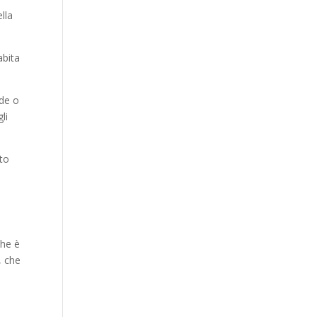
lla
abita
nde o
li
tto
a
che è
, che