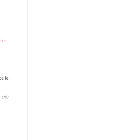
form
e
te le
o che