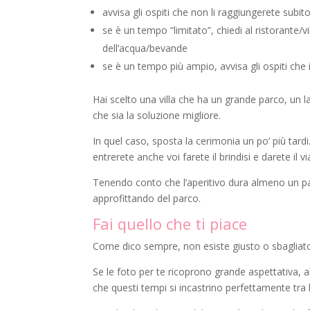
avvisa gli ospiti che non li raggiungerete subit
se è un tempo “limitato”, chiedi al ristorante/v
dell’acqua/bevande
se è un tempo più ampio, avvisa gli ospiti ch
Hai scelto una villa che ha un grande parco, un l
che sia la soluzione migliore.
In quel caso, sposta la cerimonia un po’ più tardi
entrerete anche voi farete il brindisi e darete il vi
Tenendo conto che l’aperitivo dura almeno un paio
approfittando del parco.
Fai quello che ti piace
Come dico sempre, non esiste giusto o sbagliato,
Se le foto per te ricoprono grande aspettativa, 
che questi tempi si incastrino perfettamente tra 