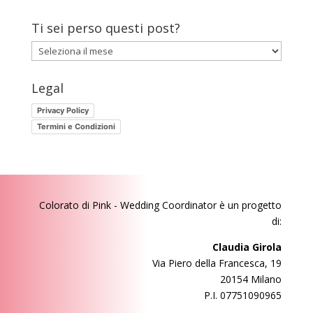
Ti sei perso questi post?
Ti
sei
perso
Legal
questi
Privacy Policy
post?
Termini e Condizioni
Colorato di Pink - Wedding Coordinator
è un progetto
di:
Claudia Girola
Via Piero della Francesca, 19
20154 Milano
P.I. 07751090965