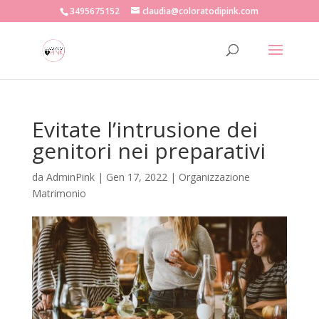
3495675152
claudia@coloratodipink.com
Evitate l’intrusione dei
genitori nei preparativi
da
AdminPink
|
Gen 17, 2022
|
Organizzazione
Matrimonio