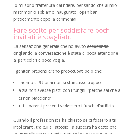
Io mi sono trattenuta dal ridere, pensando che al mio
matrimonio abbiamo inaugurato l’open bar
praticamente dopo la cerimonia!
Fare scelte per soddisfare pochi
invitati è sbagliato
La sensazione generale che ho avuto
ascoltando
origliando la conversazione è stata di poca attenzione
ai particolari e poca voglia.
I genitori presenti erano preoccupati solo che:
il nonno di 99 anni non si stancasse troppo;
la zia non avesse piatti con i funghi, “perché sai che a
lei non piacciono”;
tutti i parenti presenti vedessero i fuochi d’artificio.
Quando il professionista ha chiesto se ci fossero altri
intolleranti, tra cui al lattosio, la suocera ha detto che
“è un’intolleranza stupida, non ce l’ha nessuno” e la