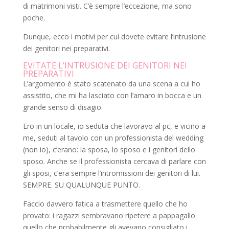
di matrimoni visti. C’è sempre l’eccezione, ma sono
poche.
Dunque, ecco i motivi per cui dovete evitare l’intrusione
dei genitori nei preparativi.
EVITATE L’INTRUSIONE DEI GENITORI NEI
PREPARATIVI
L’argomento è stato scatenato da una scena a cui ho
assistito, che mi ha lasciato con l’amaro in bocca e un
grande senso di disagio.
Ero in un locale, io seduta che lavoravo al pc, e vicino a
me, seduti al tavolo con un professionista del wedding
(non io), c’erano: la sposa, lo sposo e i genitori dello
sposo. Anche se il professionista cercava di parlare con
gli sposi, c’era sempre l’intromissioni dei genitori di lui.
SEMPRE. SU QUALUNQUE PUNTO.
Faccio davvero fatica a trasmettere quello che ho
provato: i ragazzi sembravano ripetere a pappagallo
quello che probabilmente gli avevano consigliato i