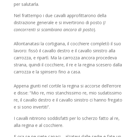
per salutarla.
Nel frattempo i due cavalli approfittarono della
distrazione generale e si invertirono di posto (
I
concorrenti si scambiano ancora di posto
).
Allontanatasi la cortigiana, il cocchiere completò il suo
lavoro: fissò il cavallo destro e il cavallo sinistro alla
carrozza, e ripartì. Ma la carrozza ancora procedeva
strana, quindi il cocchiere, il re e la regina scesero dalla
carrozza e la spinsero fino a casa.
Appena giunti nel cortile la regina si accorse dell’errore
e disse: “Mio re, mio stanchissimo re, mio sudatissimo
re, il cavallo destro e il cavallo sinistro ci hanno fregato
e si sono invertiti”.
I cavalli nitrirono soddisfatti per lo scherzo fatto al re,
alla regina e al cocchiere.
E ora se ne siete capaci… alzatevi dalle sedie e fate un