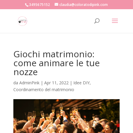
3495675152
claudia@coloratodipink.com
Giochi matrimonio:
come animare le tue
nozze
da
AdminPink
|
Apr 11, 2022
|
Idee DIY
,
Coordinamento del matrimonio