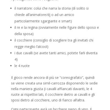
il narratore: colui che narra la storia (di solito si
chiede all’animatore/dj o ad un amico
particolarmente sgargiante e smart)
il re e la regina (ovviamente nelle figure dello sposo e
della sposa)
il cocchiere (consiglio di scegliere tra gli invitati chi
regge meglio l’alcool)
i due cavalli (se avete tanti amici, potete farli diventa
4)
le 4 ruote
Il gioco rende ancora di più se “coreografato”, quindi
se viene creata una simil-carrozza disponendo le sedie
nella maniera giusta (i cavalli affiancati davanti, le 4
ruote ai rispettivi lati, il cocchiere dietro ai cavalli e gli
sposi dietro al cocchiere, uno di fianco all’altra.
Ogni partecipante avrà un bicchiere pieno di vino. Il