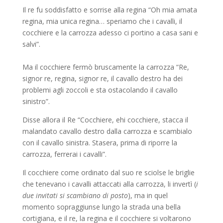
Il re fu soddisfatto e sorrise alla regina “Oh mia amata
regina, mia unica regina… speriamo che i cavalli, il
cocchiere e la carrozza adesso ci portino a casa sani e
salvi”.
Ma il cocchiere fermò bruscamente la carrozza “Re,
signor re, regina, signor re, il cavallo destro ha dei
problemi agli zoccoli e sta ostacolando il cavallo
sinistro”.
Disse allora il Re “Cocchiere, ehi cocchiere, stacca il
malandato cavallo destro dalla carrozza e scambialo
con il cavallo sinistra. Stasera, prima di riporre la
carrozza, ferrerai i cavalli”.
Il cocchiere come ordinato dal suo re sciolse le briglie
che tenevano i cavalli attaccati alla carrozza, li invertì (
i
due invitati si scambiano di posto
), ma in quel
momento sopraggiunse lungo la strada una bella
cortigiana, e il re, la regina e il cocchiere si voltarono