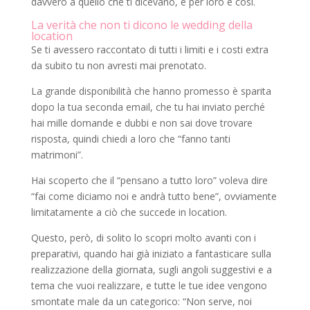
davvero a quello che ti dicevano, e per loro è così.
La verità che non ti dicono le wedding della
location
Se ti avessero raccontato di tutti i limiti e i costi extra
da subito tu non avresti mai prenotato.
La grande disponibilità che hanno promesso è sparita
dopo la tua seconda email, che tu hai inviato perché
hai mille domande e dubbi e non sai dove trovare
risposta, quindi chiedi a loro che “fanno tanti
matrimoni”.
Hai scoperto che il “pensano a tutto loro” voleva dire
“fai come diciamo noi e andrà tutto bene”, ovviamente
limitatamente a ciò che succede in location.
Questo, però, di solito lo scopri molto avanti con i
preparativi, quando hai già iniziato a fantasticare sulla
realizzazione della giornata, sugli angoli suggestivi e a
tema che vuoi realizzare, e tutte le tue idee vengono
smontate male da un categorico: “Non serve, noi