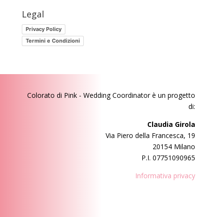
perso
Legal
questi
Privacy Policy
post?
Termini e Condizioni
Colorato di Pink - Wedding Coordinator
è un progetto
di:
Claudia Girola
Via Piero della Francesca, 19
20154 Milano
P.I. 07751090965
Informativa privacy