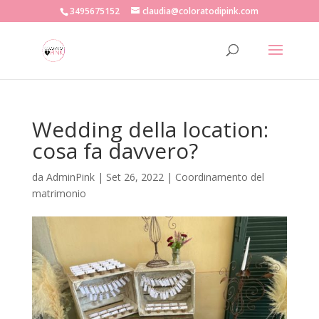
3495675152
claudia@coloratodipink.com
Wedding della location:
cosa fa davvero?
da
AdminPink
|
Set 26, 2022
|
Coordinamento del
matrimonio