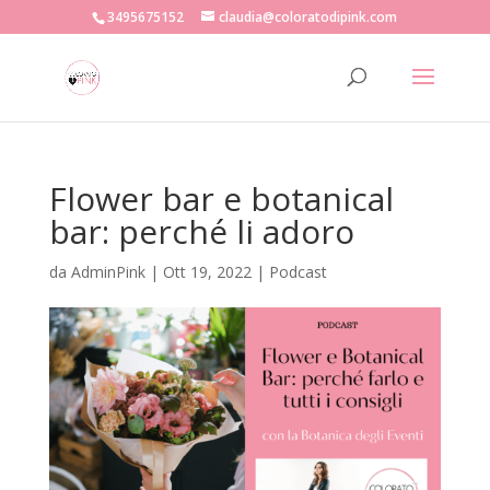
3495675152
claudia@coloratodipink.com
Flower bar e botanical
bar: perché li adoro
da
AdminPink
|
Ott 19, 2022
|
Podcast