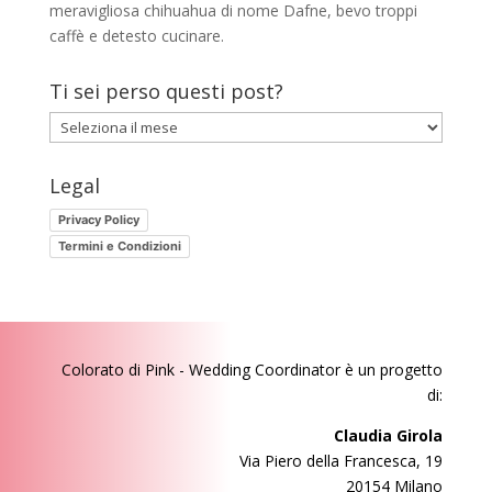
meravigliosa chihuahua di nome Dafne, bevo troppi
caffè e detesto cucinare.
Ti sei perso questi post?
Ti
sei
perso
Legal
questi
Privacy Policy
post?
Termini e Condizioni
Colorato di Pink - Wedding Coordinator
è un progetto
di:
Claudia Girola
Via Piero della Francesca, 19
20154 Milano