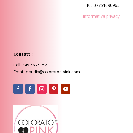
P.I. 07751090965
Informativa privacy
Contatti:
Cell. 349.5675152
Email: claudia@coloratodipink.com