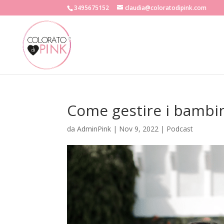
3495675152
claudia@coloratodipink.com
Come gestire i bambini
da
AdminPink
|
Nov 9, 2022
|
Podcast