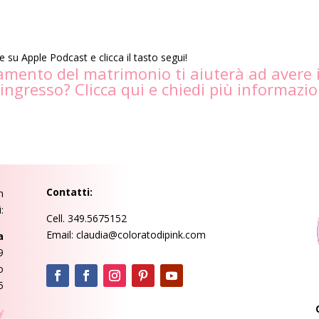
e su Apple Podcast e clicca il tasto segui!
mento del matrimonio ti aiuterà ad avere i
’ingresso?
Clicca qui
e chiedi più informazio
Contatti:
n
:
Cell. 349.5675152
Email: claudia@coloratodipink.com
a
9
o
5
y