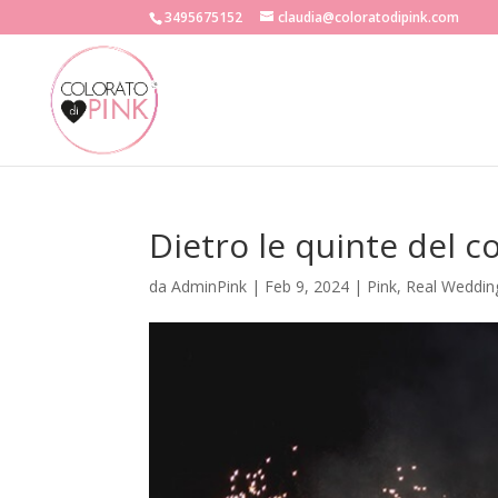
3495675152
claudia@coloratodipink.com
Dietro le quinte del
da
AdminPink
|
Feb 9, 2024
|
Pink
,
Real Weddin