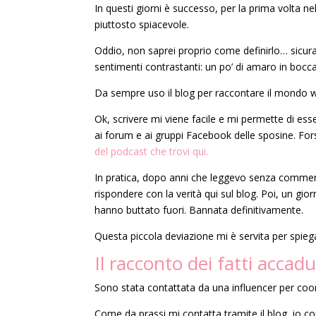
In questi giorni è successo, per la prima volta n
piuttosto spiacevole.
Oddio, non saprei proprio come definirlo… sicur
sentimenti contrastanti: un po’ di amaro in bocca
Da sempre uso il blog per raccontare il mondo 
Ok, scrivere mi viene facile e mi permette di esse
ai forum e ai gruppi Facebook delle sposine. For
del podcast che trovi qui.
In pratica, dopo anni che leggevo senza comment
rispondere con la verità qui sul blog. Poi, un g
hanno buttato fuori. Bannata definitivamente.
Questa piccola deviazione mi è servita per spiega
Il racconto dei fatti accadu
Sono stata contattata da una influencer per coor
Come da prassi mi contatta tramite il blog, io co