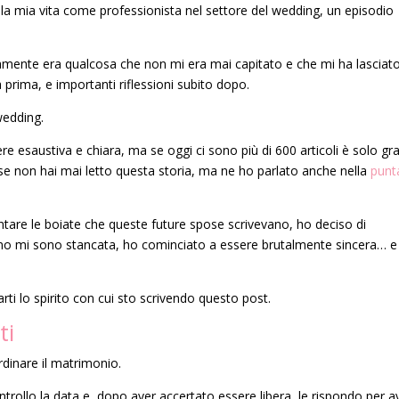
ella mia vita come professionista nel settore del wedding, un episodio
amente era qualcosa che non mi era mai capitato e che mi ha lasciat
 prima, e importanti riflessioni subito dopo.
wedding.
re esaustiva e chiara, ma se oggi ci sono più di 600 articoli è solo gr
se non hai mai letto questa storia, ma ne ho parlato anche nella
punt
are le boiate che queste future spose scrivevano, ho deciso di
iorno mi sono stancata, ho cominciato a essere brutalmente sincera… e
rti lo spirito con cui sto scrivendo questo post.
ti
dinare il matrimonio.
ntrollo la data e, dopo aver accertato essere libera, le rispondo per a