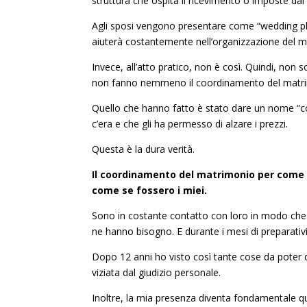
struttura che ospita il ricevimento o imposte dal 
Agli sposi vengono presentare come “wedding pl
aiuterà costantemente nell’organizzazione del m
Invece, all’atto pratico, non è così. Quindi, non
non fanno nemmeno il coordinamento del matr
Quello che hanno fatto è stato dare un nome “c
c’era e che gli ha permesso di alzare i prezzi.
Questa è la dura verità.
Il coordinamento del matrimonio per come l
come se fossero i miei.
Sono in costante contatto con loro in modo che s
ne hanno bisogno. E durante i mesi di preparativi
Dopo 12 anni ho visto così tante cose da poter 
viziata dal giudizio personale.
Inoltre, la mia presenza diventa fondamentale quan