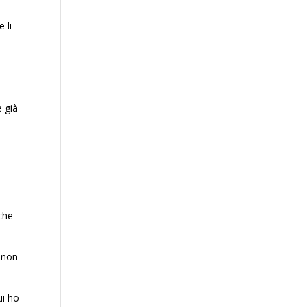
 li
a
 già
che
 non
ui ho