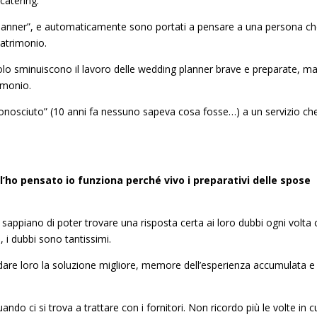
catering.
anner”, e automaticamente sono portati a pensare a una persona che
atrimonio.
 solo sminuiscono il lavoro delle wedding planner brave e preparate, m
imonio.
onosciuto” (10 anni fa nessuno sapeva cosa fosse…) a un servizio che
’ho pensato io funziona perché vivo i preparativi delle spose
appiano di poter trovare una risposta certa ai loro dubbi ogni volta 
, i dubbi sono tantissimi.
dare loro la soluzione migliore, memore dell’esperienza accumulata e
do ci si trova a trattare con i fornitori. Non ricordo più le volte in c