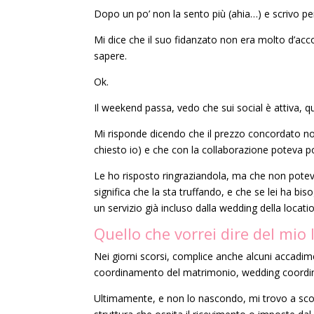
Dopo un po’ non la sento più (ahia…) e scrivo pe
Mi dice che il suo fidanzato non era molto d’ac
sapere.
Ok.
Il weekend passa, vedo che sui social è attiva, qui
Mi risponde dicendo che il prezzo concordato non 
chiesto io) e che con la collaborazione poteva p
Le ho risposto ringraziandola, ma che non potevo 
significa che la sta truffando, e che se lei ha bi
un servizio già incluso dalla wedding della locati
Quello che vorrei dire del mio 
Nei giorni scorsi, complice anche alcuni accadime
coordinamento del matrimonio, wedding coordin
Ultimamente, e non lo nascondo, mi trovo a scont