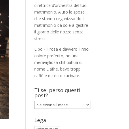
direttrice d’orchestra del tuo
matrimonio. Aiuto le spose
che stanno organizzando il
matrimonio da sole a gestire
il giorno delle nozze senza
stress.
E poi? Il rosa è davvero il mio
colore preferito, ho una
meravigliosa chihuahua di
nome Dafne, bevo troppi
caffè e detesto cucinare.
Ti sei perso questi
post?
Ti
sei
perso
Legal
questi