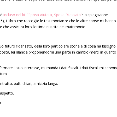
e è
incluso nel kit “Sposa Aiutata, Sposa Rilassata”
: la spiegazione
5), il libro che raccoglie le testimonianze che le altre spose mi hanno
se che assicura loro l’ottima riuscita del matrimonio.
.
suo futuro fidanzato, della loro particolare storia e di cosa ha bisogno.
roposta, lei rilancia proponendomi una parte in cambio-merci in quanto
mare il suo interesse, mi manda i dati fiscali. I dati fiscali mi servo
tura.
tratto: patti chiari, amicizia lunga.
 aspetto.
a.