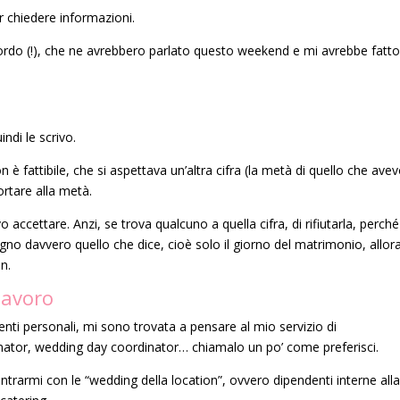
r chiedere informazioni.
cordo (!), che ne avrebbero parlato questo weekend e mi avrebbe fatt
ndi le scrivo.
è fattibile, che si aspettava un’altra cifra (la metà di quello che ave
ortare alla metà.
accettare. Anzi, se trova qualcuno a quella cifra, di rifiutarla, perché
sogno davvero quello che dice, cioè solo il giorno del matrimonio, allor
on.
lavoro
nti personali, mi sono trovata a pensare al mio servizio di
ator, wedding day coordinator… chiamalo un po’ come preferisci.
rarmi con le “wedding della location”, ovvero dipendenti interne all