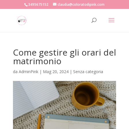
3495675152
claudia@coloratodipink.com
Come gestire gli orari del
matrimonio
da
AdminPink
|
Mag 20, 2024
|
Senza categoria