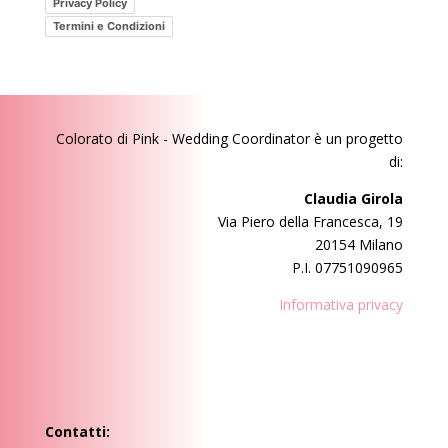
Privacy Policy
post?
Termini e Condizioni
Colorato di Pink - Wedding Coordinator
è un progetto
di:
Claudia Girola
Via Piero della Francesca, 19
20154 Milano
P.I. 07751090965
Informativa privacy
Contatti: