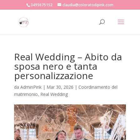
3495675152
claudia@coloratodipink.com
Real Wedding – Abito da
sposa nero e tanta
personalizzazione
da
AdminPink
|
Mar 30, 2026
|
Coordinamento del
matrimonio
,
Real Wedding