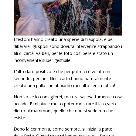
I festoni hanno creato una specie di trappola, e per
“liberare” gli sposi sono dovuta intervenire strappando i
fili di carta. Va beh, per le foto così belle è stato un
inconveniente super gestibile.
L’altro lato positivo è che per pulire ci è voluto un
secondo, perché i fili di carta hanno naturalmente
creato una palla che abbiamo raccolto senza fatica!
Non so se lo consiglierei, ma ora sai esattamente cosa
accade. E mi piace molto poter mostrare il lato vero
dietro ai matrimoni, quello che non si vede ma che
esiste.
Dopo la cerimonia, come sempre, si inizia la parte
della festa. Questi ragazzi hanno scelto di… fare un