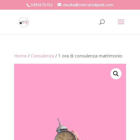
3495675152
claudia@coloratodipink.com
Home
/
Consulenza
/ 1 ora di consulenza matrimonio