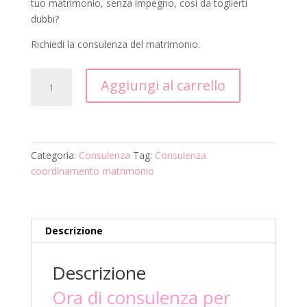
tuo matrimonio, senza impegno, così da toglierti
dubbi?
Richiedi la consulenza del matrimonio.
1
Aggiungi al carrello
ora
di
consulenza
matrimonio
quantità
Categoria:
Consulenza
Tag:
Consulenza
coordinamento matrimonio
Descrizione
Descrizione
Ora di consulenza per