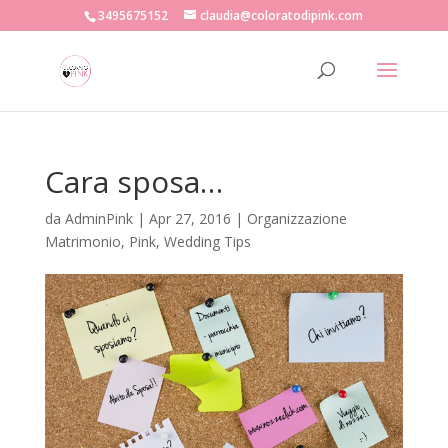
3495675152
claudia@coloratodipink.com
Cara sposa…
da
AdminPink
|
Apr 27, 2016
|
Organizzazione
Matrimonio
,
Pink
,
Wedding Tips