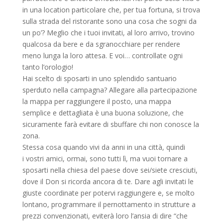
in una location particolare che, per tua fortuna, si trova
sulla strada del ristorante sono una cosa che sogni da
un po’? Meglio che i tuoi invitati, al loro arrivo, trovino
qualcosa da bere e da sgranocchiare per rendere
meno lunga la loro attesa. E voi… controllate ogni
tanto l’orologio!
Hai scelto di sposarti in uno splendido santuario
sperduto nella campagna? Allegare alla partecipazione
la mappa per raggiungere il posto, una mappa
semplice e dettagliata è una buona soluzione, che
sicuramente farà evitare di sbuffare chi non conosce la
zona.
Stessa cosa quando vivi da anni in una città, quindi
i vostri amici, ormai, sono tutti lì, ma vuoi tornare a
sposarti nella chiesa del paese dove sei/siete cresciuti,
dove il Don si ricorda ancora di te. Dare agli invitati le
giuste coordinate per potervi raggiungere e, se molto
lontano, programmare il pernottamento in strutture a
prezzi convenzionati, eviterà loro l’ansia di dire “che