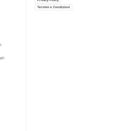
Privacy Policy
post?
Termini e Condizioni
o.
ari