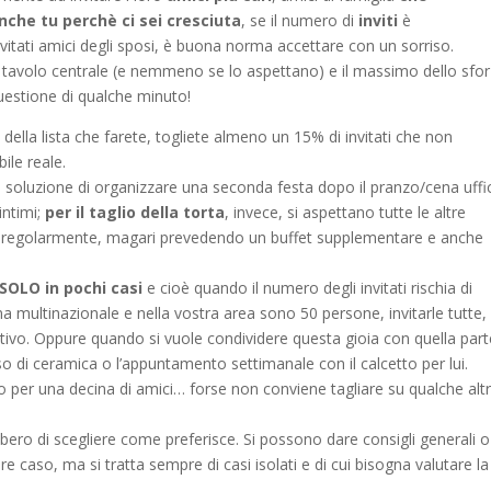
che tu perchè ci sei cresciuta
, se il numero di
inviti
è
nvitati amici degli sposi, è buona norma accettare con un sorriso.
 tavolo centrale (e nemmeno se lo aspettano) e il massimo dello sfo
questione di qualche minuto!
ella lista che farete, togliete almeno un 15% di invitati che non
ile reale.
a soluzione di organizzare una seconda festa dopo il pranzo/cena uffic
intimi;
per il taglio della torta
, invece, si aspettano tutte le altre
o regolarmente, magari prevedendo un buffet supplementare e anche
 SOLO in pochi casi
e cioè quando il numero degli invitati rischia di
na multinazionale e nella vostra area sono 50 persone, invitarle tutte,
ivo. Oppure quando si vuole condividere questa gioia con quella part
rso di ceramica o l’appuntamento settimanale con il calcetto per lui.
o per una decina di amici… forse non conviene tagliare su qualche alt
bero di scegliere come preferisce. Si possono dare consigli generali o
e caso, ma si tratta sempre di casi isolati e di cui bisogna valutare la