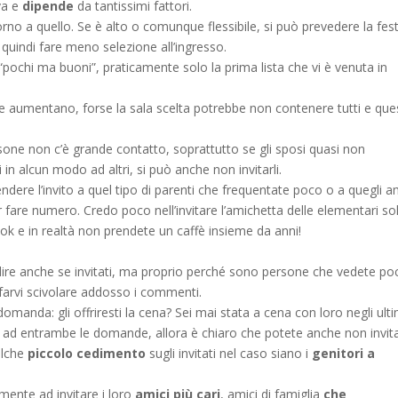
va e
dipende
da tantissimi fattori.
orno a quello. Se è alto o comunque flessibile, si può prevedere la fes
quindi fare meno selezione all’ingresso.
i “pochi ma buoni”, praticamente solo la prima lista che vi è venuta in
e aumentano, forse la sala scelta potrebbe non contenere tutti e que
rsone non c’è grande contatto, soprattutto se gli sposi quasi non
 in alcun modo ad altri, si può anche non invitarli.
dere l’invito a quel tipo di parenti che frequentate poco o a quegli a
 fare numero. Credo poco nell’invitare l’amichetta delle elementari so
k e in realtà non prendete un caffè insieme da anni!
dire anche se invitati, ma proprio perché sono persone che vedete po
e farvi scivolare addosso i commenti.
omanda: gli offriresti la cena? Sei mai stata a cena con loro negli ulti
o” ad entrambe le domande, allora è chiaro che potete anche non invitar
alche
piccolo cedimento
sugli invitati nel caso siano i
genitori a
mente ad invitare i loro
amici più cari
, amici di famiglia
che