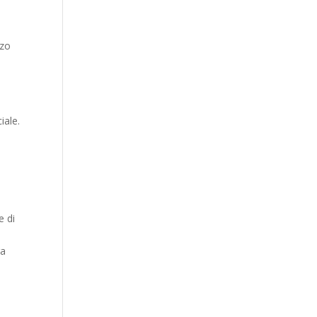
rzo
iale.
e di
ra