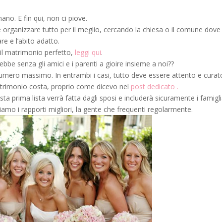
ano. E fin qui, non ci piove.
organizzare tutto per il meglio, cercando la chiesa o il comune dove
are e l’abito adatto.
 il matrimonio perfetto,
leggi qui
.
rebbe senza gli amici e i parenti a gioire insieme a noi??
umero massimo. In entrambi i casi, tutto deve essere attento e curat
matrimonio costa, proprio come dicevo nel
post dedicato .
uesta prima lista verrà fatta dagli sposi e includerà sicuramente i famigli
abbiamo i rapporti migliori, la gente che frequenti regolarmente.