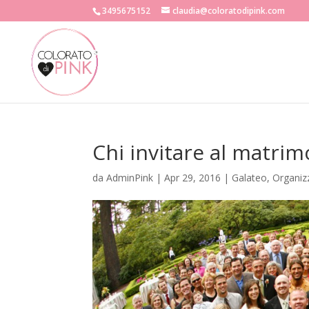
3495675152
claudia@coloratodipink.com
Chi invitare al matrim
da
AdminPink
|
Apr 29, 2016
|
Galateo
,
Organiz