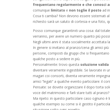
frequentano regolarmente e che conosci an
comunque
limitato
e
non toglie il posto
ad i
Cosa ti cambia? Non devono essere sistemati al
richiesto sarà un saluto di cortesia e una foto, 
Posso comunque garantirvti una cosa: dal totale d
verranno, per avere un numero quanto più possib
Negli ultimi anni è stata socialmente accettata l
In genere si invitano al pranzo/cena gli amici più 
persone, composti da gruppi che si frequentan
qualche posto a sedere in più.
Personalmente: trovo questa
soluzione valida
diventare veramente ingestibile. Se lavorate in u
magari coi consorti, diventa veramente impegnat
amici “legati” a qualche evento particolare: il co
Pensate: se dovete organizzare il dopo torta sol
voce del matrimonio e farli stare tutti al pranzo?
Ma ripeto: in questo particolare caso ognuno è li
qualche esempio su come si è gestito il particolar
situazione sotto ogni aspetto.