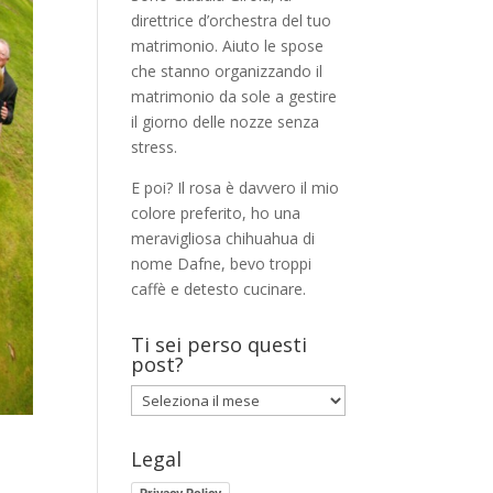
direttrice d’orchestra del tuo
matrimonio. Aiuto le spose
che stanno organizzando il
matrimonio da sole a gestire
il giorno delle nozze senza
stress.
E poi? Il rosa è davvero il mio
colore preferito, ho una
meravigliosa chihuahua di
nome Dafne, bevo troppi
caffè e detesto cucinare.
Ti sei perso questi
post?
Ti
sei
perso
Legal
questi