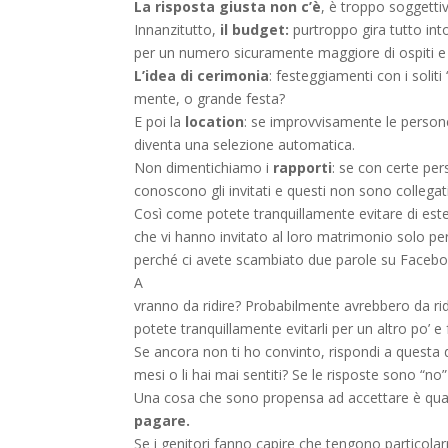
La risposta giusta non c’è
, è troppo soggetti
Innanzitutto,
il budget:
purtroppo gira tutto int
per un numero sicuramente maggiore di ospiti e 
L’idea di cerimonia
: festeggiamenti con i solit
mente, o grande festa?
E poi la
location
: se improvvisamente le person
diventa una selezione automatica.
Non dimentichiamo i
rapporti
: se con certe pe
conoscono gli invitati e questi non sono collegati
Così come potete tranquillamente evitare di esten
che vi hanno invitato al loro matrimonio solo per
perché ci avete scambiato due parole su Faceboo
A
vranno da ridire? Probabilmente avrebbero da ri
potete tranquillamente evitarli per un altro po’ 
Se ancora non ti ho convinto, rispondi a questa d
mesi o li hai mai sentiti? Se le risposte sono “n
Una cosa che sono propensa ad accettare è qu
pagare.
Se i genitori fanno capire che tengono particolar