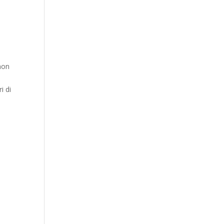
 non
i di