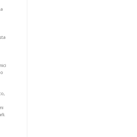
ta
sta
mici
lo
co,
mi
li.