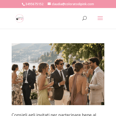
3495675152
claudia@coloratodipink.com
Consigli agli invitati per partecipare bene al