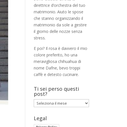
direttrice d’orchestra del tuo
matrimonio. Aiuto le spose
che stanno organizzando il
matrimonio da sole a gestire
il giorno delle nozze senza
stress.
E poi? Il rosa è davvero il mio
colore preferito, ho una
meravigliosa chihuahua di
nome Dafne, bevo troppi
caffè e detesto cucinare.
Ti sei perso questi
post?
Ti
sei
perso
Legal
questi