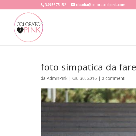
3495675152
claudia@coloratodipink.com
foto-simpatica-da-far
da
AdminPink
|
Giu 30, 2016
|
0 commenti