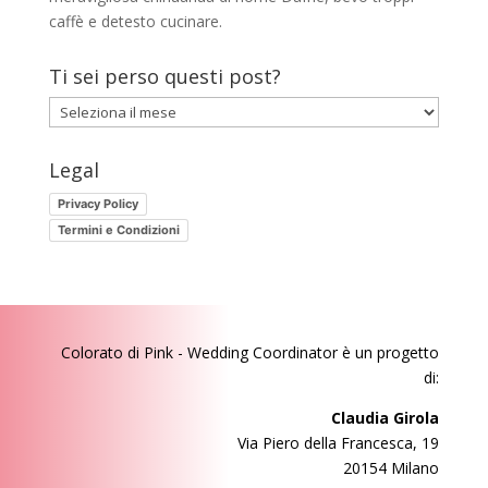
caffè e detesto cucinare.
Ti sei perso questi post?
Ti
sei
perso
Legal
questi
Privacy Policy
post?
Termini e Condizioni
Colorato di Pink - Wedding Coordinator
è un progetto
di:
Claudia Girola
Via Piero della Francesca, 19
20154 Milano