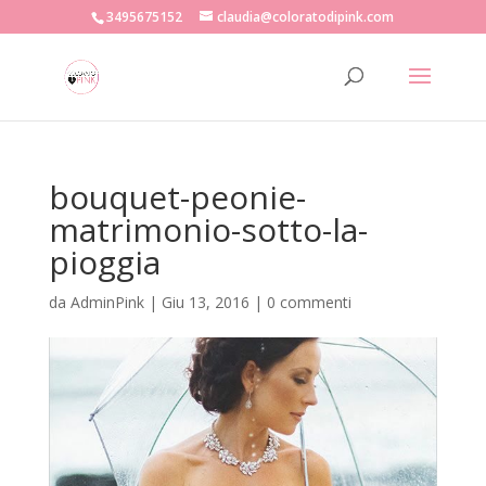
3495675152
claudia@coloratodipink.com
bouquet-peonie-
matrimonio-sotto-la-
pioggia
da
AdminPink
|
Giu 13, 2016
|
0 commenti