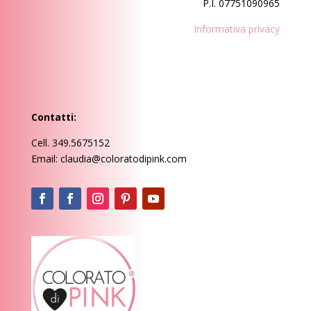
P.I. 07751090965
Informativa privacy
Contatti:
Cell. 349.5675152
Email: claudia@coloratodipink.com