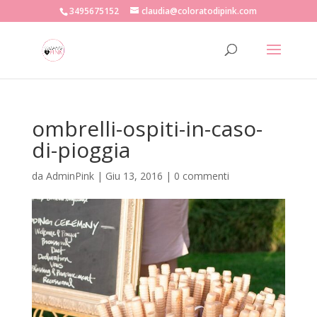
3495675152
claudia@coloratodipink.com
ombrelli-ospiti-in-caso-
di-pioggia
da
AdminPink
|
Giu 13, 2016
|
0 commenti