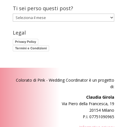
Ti sei perso questi post?
Ti
sei
perso
Legal
questi
Privacy Policy
post?
Termini e Condizioni
Colorato di Pink - Wedding Coordinator
è un progetto
di:
Claudia Girola
Via Piero della Francesca, 19
20154 Milano
P.I. 07751090965