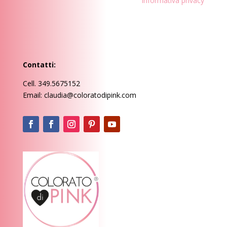
Informativa privacy
Contatti:
Cell. 349.5675152
Email: claudia@coloratodipink.com