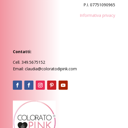
P.I. 07751090965
Informativa privacy
Contatti:
Cell. 349.5675152
Email: claudia@coloratodipink.com