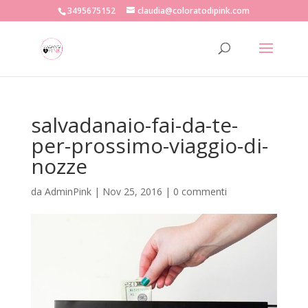
3495675152
claudia@coloratodipink.com
salvadanaio-fai-da-te-
per-prossimo-viaggio-di-
nozze
da
AdminPink
|
Nov 25, 2016
|
0 commenti