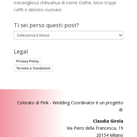
meravigliosa chihuahua di nome Dafne, bevo troppi
caffè e detesto cucinare.
Ti sei perso questi post?
Ti
sei
perso
Legal
questi
Privacy Policy
post?
Termini e Condizioni
Colorato di Pink - Wedding Coordinator
è un progetto
di:
Claudia Girola
Via Piero della Francesca, 19
20154 Milano