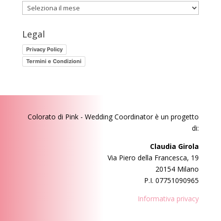
Ti
sei
perso
Legal
questi
Privacy Policy
post?
Termini e Condizioni
Colorato di Pink - Wedding Coordinator
è un progetto
di:
Claudia Girola
Via Piero della Francesca, 19
20154 Milano
P.I. 07751090965
Informativa privacy