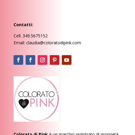
Contatti:
Cell. 349.5675152
Email: claudia@coloratodipink.com
Colorato di Pink
è un marchio registrato di proprietà