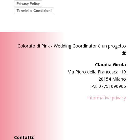
Privacy Policy
post?
Termini e Condizioni
Colorato di Pink - Wedding Coordinator
è un progetto
di:
Claudia Girola
Via Piero della Francesca, 19
20154 Milano
P.I. 07751090965
Informativa privacy
Contatti: