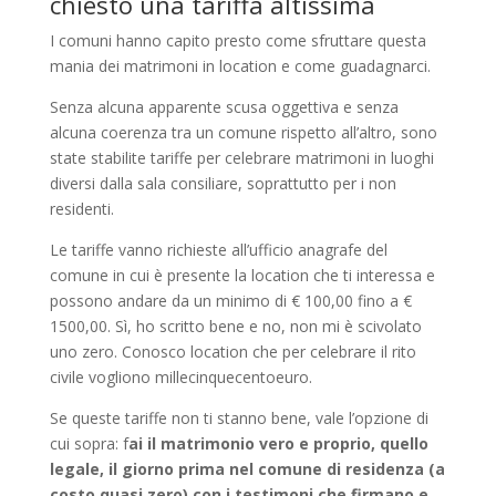
chiesto una tariffa altissima
I comuni hanno capito presto come sfruttare questa
mania dei matrimoni in location e come guadagnarci.
Senza alcuna apparente scusa oggettiva e senza
alcuna coerenza tra un comune rispetto all’altro, sono
state stabilite tariffe per celebrare matrimoni in luoghi
diversi dalla sala consiliare, soprattutto per i non
residenti.
Le tariffe vanno richieste all’ufficio anagrafe del
comune in cui è presente la location che ti interessa e
possono andare da un minimo di € 100,00 fino a €
1500,00. Sì, ho scritto bene e no, non mi è scivolato
uno zero. Conosco location che per celebrare il rito
civile vogliono millecinquecentoeuro.
Se queste tariffe non ti stanno bene, vale l’opzione di
cui sopra: f
ai il matrimonio vero e proprio, quello
legale, il giorno prima nel comune di residenza (a
costo quasi zero) con i testimoni che firmano e