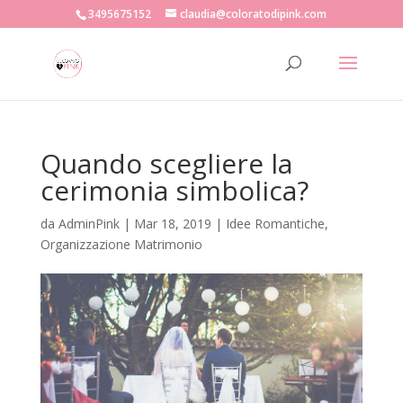
3495675152
claudia@coloratodipink.com
Quando scegliere la
cerimonia simbolica?
da
AdminPink
|
Mar 18, 2019
|
Idee Romantiche
,
Organizzazione Matrimonio